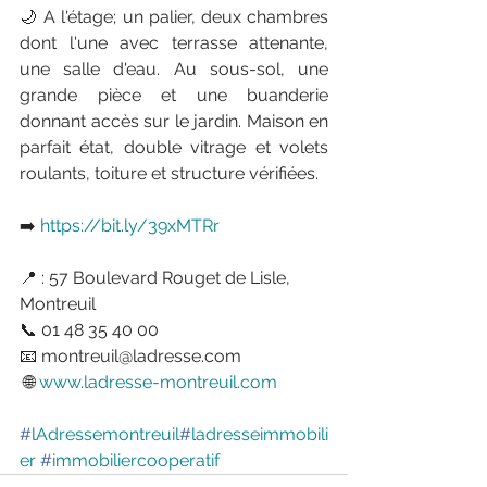
🌙 A l'étage; un palier, deux chambres 
dont l'une avec terrasse attenante, 
une salle d'eau. Au sous-sol, une 
grande pièce et une buanderie 
donnant accès sur le jardin. Maison en 
parfait état, double vitrage et volets 
roulants, toiture et structure vérifiées.
➡️ 
https://bit.ly/39xMTRr
📍 : 57 Boulevard Rouget de Lisle, 
Montreuil 
📞 01 48 35 40 00 
📧 montreuil@ladresse.com
 🌐 
www.ladresse-montreuil.com
#
lAdressemontreuil
#
ladresseimmobili
er
#
immobiliercooperatif